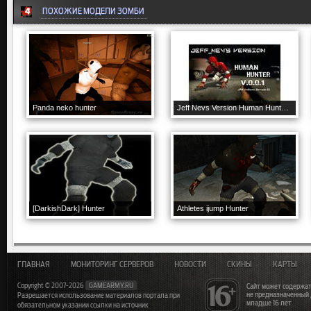
ПОХОЖИЕ МОДЕЛИ ЗОМБИ
Panda neko hunter
Jeff Nevs Version Human Hunter V1
[DarkishDark] Hunter
Athletes ijump Hunter
ГЛАВНАЯ
МОНИТОРИНГ СЕРВЕРОВ
НОВОСТИ
СКИНЫ
КАРТЫ
Copyright © 2007-2026
GAMEARMY.RU
Сайт может содержат
не предназначенный
Разрешается использование материалов портала при
младше 16 лет
обязательном указании ссылки на источник