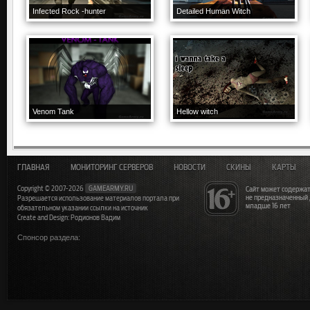
Infected Rock -hunter
Detailed Human Witch
Venom Tank
Hellow witch
ГЛАВНАЯ
МОНИТОРИНГ СЕРВЕРОВ
НОВОСТИ
СКИНЫ
КАРТЫ
Copyright © 2007-2026
GAMEARMY.RU
Сайт может содержат
не предназначенный
Разрешается использование материалов портала при
младше 16 лет
обязательном указании ссылки на источник
Create and Design: Родионов Вадим
Спонсор раздела: