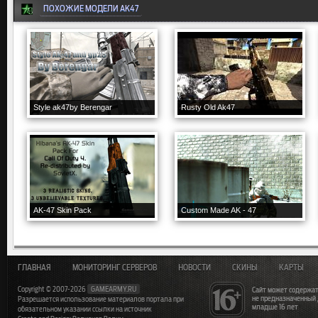
ПОХОЖИЕ МОДЕЛИ AK47
Style ak47by Berengar
Rusty Old Ak47
AK-47 Skin Pack
Custom Made AK - 47
ГЛАВНАЯ
МОНИТОРИНГ СЕРВЕРОВ
НОВОСТИ
СКИНЫ
КАРТЫ
Copyright © 2007-2026
GAMEARMY.RU
Сайт может содержат
не предназначенный
Разрешается использование материалов портала при
младше 16 лет
обязательном указании ссылки на источник