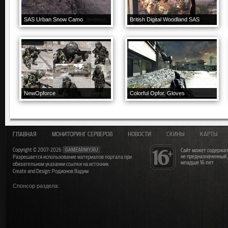
SAS Urban Snow Camo
British Digital Woodland SAS
NewOpforce
Colorful Opfor. Gloves
ГЛАВНАЯ
МОНИТОРИНГ СЕРВЕРОВ
НОВОСТИ
СКИНЫ
КАРТЫ
Copyright © 2007-2026
GAMEARMY.RU
Сайт может содержат
не предназначенный
Разрешается использование материалов портала при
младше 16 лет
обязательном указании ссылки на источник
Create and Design: Родионов Вадим
Спонсор раздела: