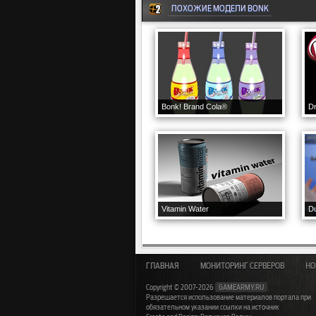
ПОХОЖИЕ МОДЕЛИ BONK
Bonk! Brand Cola®
Dr
Vitamin Water
Du
ГЛАВНАЯ
МОНИТОРИНГ СЕРВЕРОВ
НО
Copyright © 2007-2026
GAMEARMY.RU
Разрешается использование материалов портала при
обязательном указании ссылки на источник