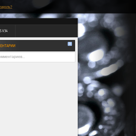
пароль?
S V34
0
ЕНТАРИИ
омментариев...