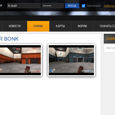
ия
Запомнить
Забыли 
НОВОСТИ
СКИНЫ
КАРТЫ
ФОРУМ
СКАЧАТЬ CS
ER BONK
КОММ
Нет к