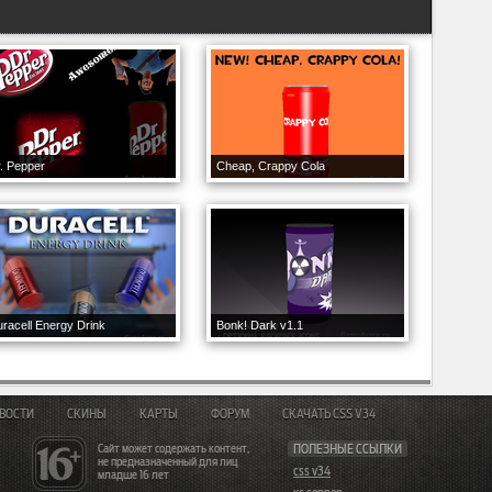
. Pepper
Cheap, Crappy Cola
racell Energy Drink
Bonk! Dark v1.1
ВОСТИ
СКИНЫ
КАРТЫ
ФОРУМ
СКАЧАТЬ CSS V34
Сайт может содержать контент,
ПОЛЕЗНЫЕ ССЫЛКИ
не предназначенный для лиц
css v34
младше 16 лет