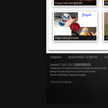
Coca Cola energydrink
Bo
Pepsi Versus Fanta!
J2
ГЛАВНАЯ
МОНИТОРИНГ СЕРВЕРОВ
НО
Copyright © 2007-2026
GAMEARMY.RU
Разрешается использование материалов портала при
обязательном указании ссылки на источник
Create and Design: Родионов Вадим
Спонсор раздела: