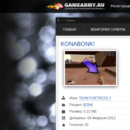
Регистрац
Скины
ГЛАВНАЯ
МОНИТОРИНГ СЕРВЕРОВ
KONABONK!
Игра:
TEAM FORTRESS 2
Раздел:
BONK
Размер: 0.22 МБ
Добавлен: 06 Февраля 2012
Голосов:
20