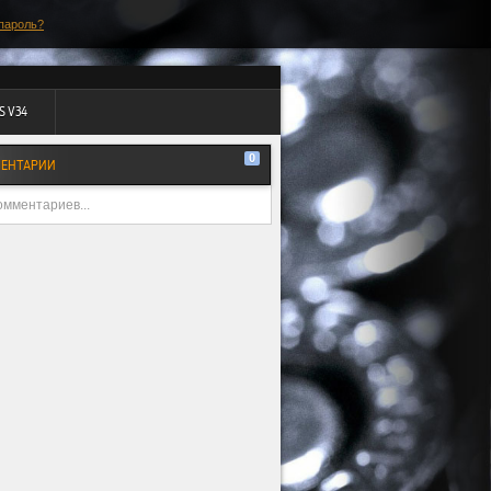
пароль?
S V34
0
ЕНТАРИИ
омментариев...