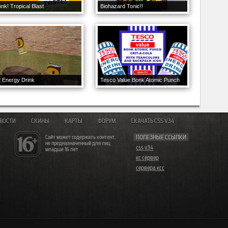
nk! Tropical Blast
Biohazard Tonic!!
 Energy Drink
Tesco Value Bonk Atomic Punch
ВОСТИ
СКИНЫ
КАРТЫ
ФОРУМ
СКАЧАТЬ CSS V34
Сайт может содержать контент,
ПОЛЕЗНЫЕ ССЫЛКИ
не предназначенный для лиц
css v34
младше 16 лет
кс сервер
сервера ксс