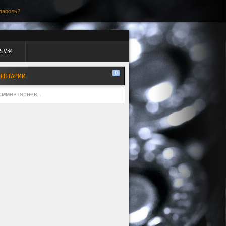
пароль?
S V34
0
ЕНТАРИИ
омментариев...