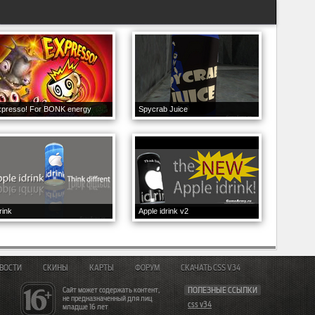
xpresso! For BONK energy
Spycrab Juice
rink
Apple idrink v2
ВОСТИ
СКИНЫ
КАРТЫ
ФОРУМ
СКАЧАТЬ CSS V34
Сайт может содержать контент,
ПОЛЕЗНЫЕ ССЫЛКИ
не предназначенный для лиц
css v34
младше 16 лет