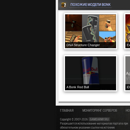
ПОХОЖИЕ МОДЕЛИ BONK
DNA Structure Changer
E
A Bonk Red Bull
iD
ГЛАВНАЯ
МОНИТОРИНГ СЕРВЕРОВ
НО
Copyright © 2007-2026
GAMEARMY.RU
Разрешается использование материалов портала при
обязательном указании ссылки на источник