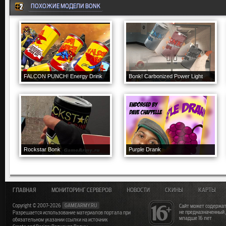
ПОХОЖИЕ МОДЕЛИ BONK
FALCON PUNCH! Energy Drink
Bonk! Carbonized Power Light
Rockstar Bonk
Purple Drank
ГЛАВНАЯ
МОНИТОРИНГ СЕРВЕРОВ
НОВОСТИ
СКИНЫ
КАРТЫ
Copyright © 2007-2026
GAMEARMY.RU
Сайт может содержат
не предназначенный
Разрешается использование материалов портала при
младше 16 лет
обязательном указании ссылки на источник