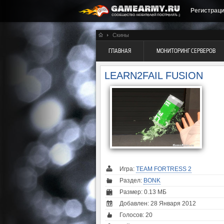
Регистрац
Скины
ГЛАВНАЯ
МОНИТОРИНГ СЕРВЕРОВ
LEARN2FAIL FUSION
Игра:
TEAM FORTRESS 2
Раздел:
BONK
Размер: 0.13 МБ
Добавлен: 28 Января 2012
Голосов:
20