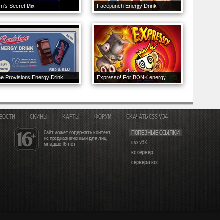
n's Secret Mix
Facepunch Energy Drink
e Provisions Energy Drink
Expresso! For BONK energy
ВОСТИ
СКИНЫ
КАРТЫ
ФОРУМ
СКАЧАТЬ CSS V34
Сайт может содержать контент,
ПОЛЕЗНЫЕ ССЫЛКИ
не предназначенный для лиц
css v34
младше 16 лет
кс сервер
сервера ксс