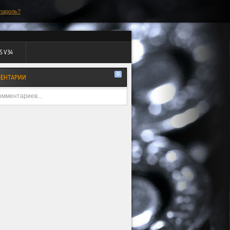
пароль?
S V34
0
ЕНТАРИИ
омментариев...