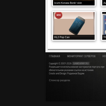
Izumi Konata Bonk! skin
Az
HL2 Pop Can
Th
ГЛАВНАЯ
МОНИТОРИНГ СЕРВЕРОВ
НО
Copyright © 2007-2026
GAMEARMY.RU
Разрешается использование материалов портала при
обязательном указании ссылки на источник
Create and Design: Родионов Вадим
Спонсор раздела: