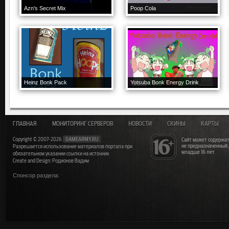
Azn's Secret Mix
Poop Cola
Heinz Bonk Pack
Yotsuba Bonk Energy Drink
ГЛАВНАЯ
МОНИТОРИНГ СЕРВЕРОВ
НОВОСТИ
СКИНЫ
КАРТЫ
Copyright © 2007-2026
GAMEARMY.RU
Сайт может содержат
не предназначенный
Разрешается использование материалов портала при
младше 16 лет
обязательном указании ссылки на источник
Create and Design: Родионов Вадим
Спонсор раздела: