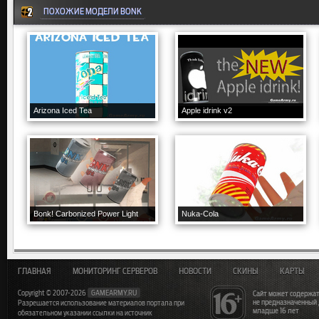
ПОХОЖИЕ МОДЕЛИ BONK
Arizona Iced Tea
Apple idrink v2
Bonk! Carbonized Power Light
Nuka-Cola
ГЛАВНАЯ
МОНИТОРИНГ СЕРВЕРОВ
НОВОСТИ
СКИНЫ
КАРТЫ
Copyright © 2007-2026
GAMEARMY.RU
Сайт может содержат
не предназначенный
Разрешается использование материалов портала при
младше 16 лет
обязательном указании ссылки на источник