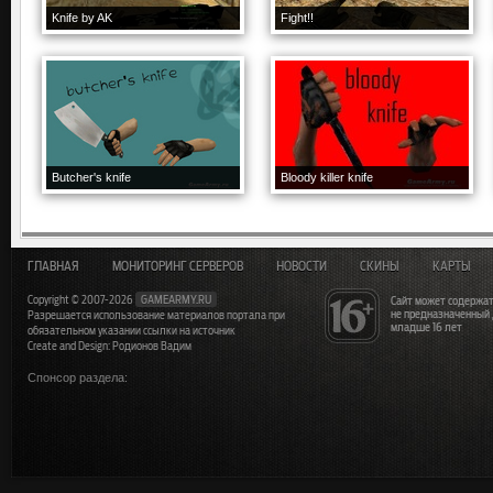
Knife by AK
Fight!!
Butcher's knife
Bloody killer knife
ГЛАВНАЯ
МОНИТОРИНГ СЕРВЕРОВ
НОВОСТИ
СКИНЫ
КАРТЫ
Copyright © 2007-2026
GAMEARMY.RU
Сайт может содержат
не предназначенный
Разрешается использование материалов портала при
младше 16 лет
обязательном указании ссылки на источник
Create and Design: Родионов Вадим
Спонсор раздела: