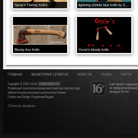
Spray's Flamey KniFe
lightning s0nkite blue knife by SAVVO
Bloody Axe Knife
Ossie's bloody knife
ГЛАВНАЯ
МОНИТОРИНГ СЕРВЕРОВ
НОВОСТИ
СКИНЫ
КАРТЫ
Copyright © 2007-2026
GAMEARMY.RU
Сайт может содержат
не предназначенный
Разрешается использование материалов портала при
младше 16 лет
обязательном указании ссылки на источник
Create and Design: Родионов Вадим
Спонсор раздела: