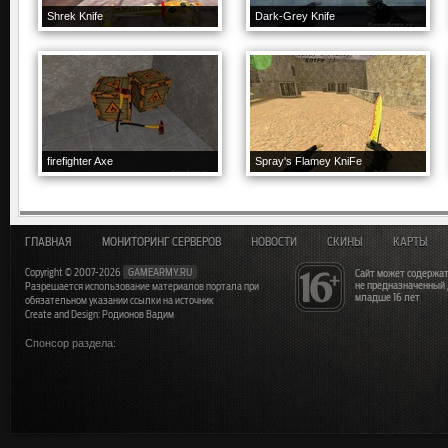
Shrek Knife
Dark-Grey Knife
firefighter Axe
Spray's Flamey KniFe
ГЛАВНАЯ
МОНИТОРИНГ СЕРВЕРОВ
НОВОСТИ
СКИНЫ
КАРТЫ
Copyright © 2007-2026
GAMEARMY.RU
Сайт может содержат
не предназначенный
Разрешается использование материалов портала при
младше 16 лет
обязательном указании ссылки на источник
Create and Design: Родионов Вадим
Спонсор раздела: