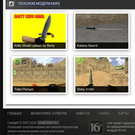
ПОХОЖИЕ МОДЕЛИ KNIFE
Knife Model upload by Barty
Katana Sword
Toliet Plunger
Shiny Knife!
ГЛАВНАЯ
МОНИТОРИНГ СЕРВЕРОВ
НОВОСТИ
СКИНЫ
КАРТЫ
Copyright © 2007-2026
GAMEARMY.RU
Сайт может содержат
не предназначенный
Разрешается использование материалов портала при
младше 16 лет
обязательном указании ссылки на источник