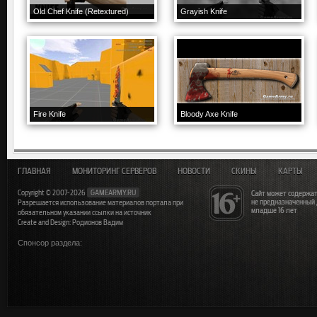
Old Chef Knife (Retextured)
Grayish Knife
Fire Knife
Bloody Axe Knife
ГЛАВНАЯ
МОНИТОРИНГ СЕРВЕРОВ
НОВОСТИ
СКИНЫ
КАРТЫ
Copyright © 2007-2026
GAMEARMY.RU
Сайт может содержат
не предназначенный
Разрешается использование материалов портала при
младше 16 лет
обязательном указании ссылки на источник
Create and Design: Родионов Вадим
Спонсор раздела: