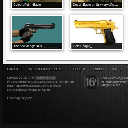
ColoureFull-_-Eagle
Desert Eagle on Strykerwolf's GO anims
The new deagle skin
Gold Deagle_
ГЛАВНАЯ
МОНИТОРИНГ СЕРВЕРОВ
НОВОСТИ
СКИНЫ
КАРТЫ
Copyright © 2007-2026
GAMEARMY.RU
Сайт может содержат
не предназначенный
Разрешается использование материалов портала при
младше 16 лет
обязательном указании ссылки на источник
Create and Design: Родионов Вадим
Спонсор раздела: