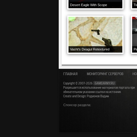
Desert Eagle With Scope
Tw
Vasht's Deagul Retextured
ГЛАВНАЯ
МОНИТОРИНГ СЕРВЕРОВ
НО
Copyright © 2007-2026
GAMEARMY.RU
Разрешается использование материалов портала при
обязательном указании ссылки на источник
Create and Design: Родионов Вадим
Спонсор раздела: