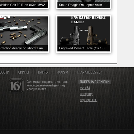
inkies Colt 1911 on eXes MW2
Stoke Deagle On IIopn's Anim
Perfection deagle on shortez anims for CS 1.6
Engraved Desert Eagle (Cs 1.6) 2Variations
ВОСТИ
СКИНЫ
КАРТЫ
ФОРУМ
СКАЧАТЬ CSS V34
Сайт может содержать контент,
ПОЛЕЗНЫЕ ССЫЛКИ
не предназначенный для лиц
css v34
младше 16 лет
кс сервер
сервера ксс