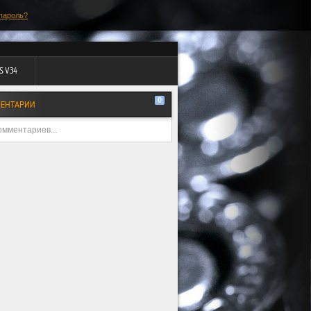
пароль?
S V34
0
ЕНТАРИИ
омментариев...