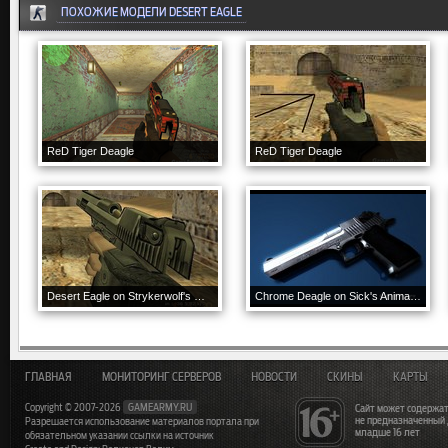
ПОХОЖИЕ МОДЕЛИ DESERT EAGLE
ReD Tiger Deagle
ReD Tiger Deagle
Desert Eagle on Strykerwolf's GO anims
Chrome Deagle on Sick's Animations V2
ГЛАВНАЯ
МОНИТОРИНГ СЕРВЕРОВ
НОВОСТИ
СКИНЫ
КАРТЫ
Copyright © 2007-2026
GAMEARMY.RU
Сайт может содержат
не предназначенный
Разрешается использование материалов портала при
младше 16 лет
обязательном указании ссылки на источник