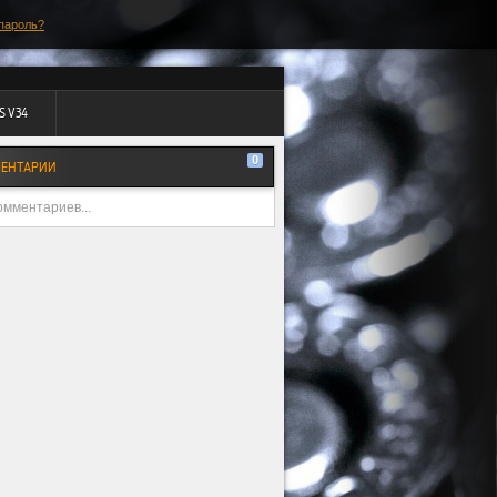
пароль?
S V34
0
ЕНТАРИИ
омментариев...