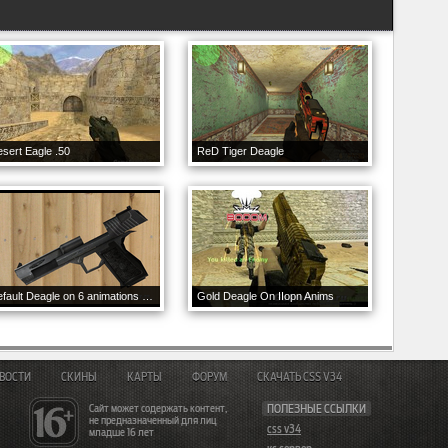
sert Eagle .50
ReD Tiger Deagle
Default Deagle on 6 animations -Fixed-
Gold Deagle On IIopn Anims
ВОСТИ
СКИНЫ
КАРТЫ
ФОРУМ
СКАЧАТЬ CSS V34
Сайт может содержать контент,
ПОЛЕЗНЫЕ ССЫЛКИ
не предназначенный для лиц
css v34
младше 16 лет