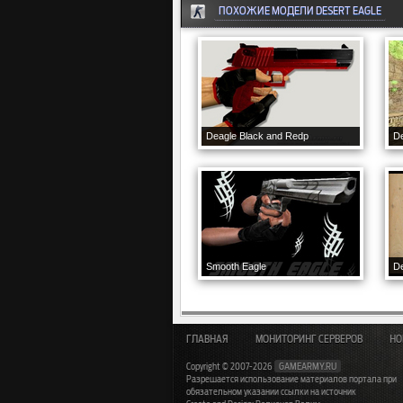
ПОХОЖИЕ МОДЕЛИ DESERT EAGLE
Deagle Black and Redp
De
Smooth Eagle
ГЛАВНАЯ
МОНИТОРИНГ СЕРВЕРОВ
НО
Copyright © 2007-2026
GAMEARMY.RU
Разрешается использование материалов портала при
обязательном указании ссылки на источник