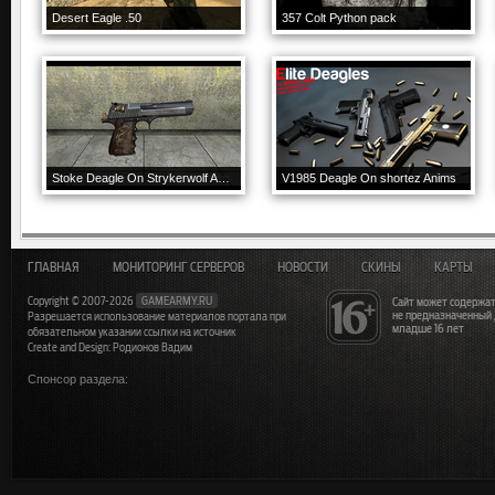
Desert Eagle .50
357 Colt Python pack
Stoke Deagle On Strykerwolf Anims
V1985 Deagle On shortez Anims
ГЛАВНАЯ
МОНИТОРИНГ СЕРВЕРОВ
НОВОСТИ
СКИНЫ
КАРТЫ
Copyright © 2007-2026
GAMEARMY.RU
Сайт может содержат
не предназначенный
Разрешается использование материалов портала при
младше 16 лет
обязательном указании ссылки на источник
Create and Design: Родионов Вадим
Спонсор раздела: