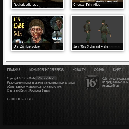
Realistic allie face
Cheetah Print Allies
U.s. Zombie Soldier
Janh95's 3rd infantry skin
ГЛАВНАЯ
МОНИТОРИНГ СЕРВЕРОВ
НОВОСТИ
СКИНЫ
КАРТЫ
Copyright © 2007-2026
GAMEARMY.RU
Сайт может содержат
не предназначенный
Разрешается использование материалов портала при
младше 16 лет
обязательном указании ссылки на источник
Create and Design: Родионов Вадим
Спонсор раздела: