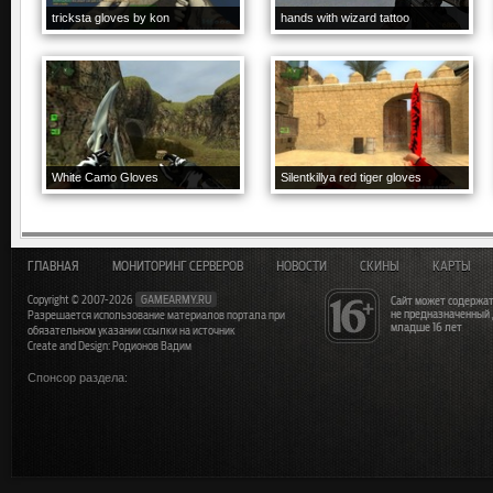
tricksta gloves by kon
hands with wizard tattoo
White Camo Gloves
Silentkillya red tiger gloves
ГЛАВНАЯ
МОНИТОРИНГ СЕРВЕРОВ
НОВОСТИ
СКИНЫ
КАРТЫ
Copyright © 2007-2026
GAMEARMY.RU
Сайт может содержат
не предназначенный
Разрешается использование материалов портала при
младше 16 лет
обязательном указании ссылки на источник
Create and Design: Родионов Вадим
Спонсор раздела: