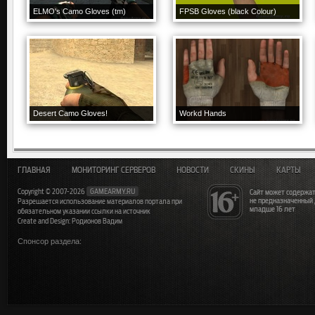
ELMO's Camo Gloves (tm)
FPSB Gloves (black Colour)
Desert Camo Gloves!
Workd Hands
ГЛАВНАЯ
МОНИТОРИНГ СЕРВЕРОВ
НОВОСТИ
СКИНЫ
КАРТЫ
Copyright © 2007-2026
GAMEARMY.RU
Сайт может содержат
не предназначенный
Разрешается использование материалов портала при
младше 16 лет
обязательном указании ссылки на источник
Create and Design: Родионов Вадим
Спонсор раздела: