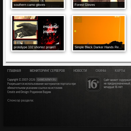
southern camo gloves
Forest Gloves
prototype 102 shortez project
Simple Black Darker Hands Recolor
ГЛАВНАЯ
МОНИТОРИНГ СЕРВЕРОВ
НОВОСТИ
СКИНЫ
КАРТЫ
Copyright © 2007-2026
GAMEARMY.RU
Сайт может содержат
не предназначенный
Разрешается использование материалов портала при
младше 16 лет
обязательном указании ссылки на источник
Create and Design: Родионов Вадим
Спонсор раздела: