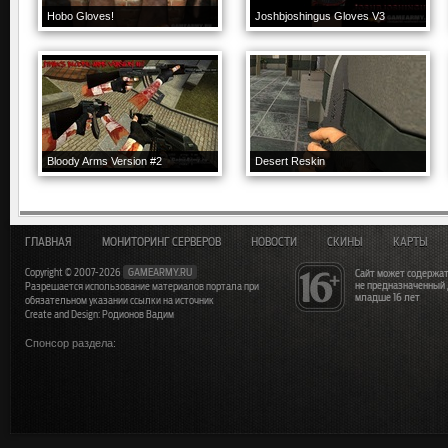
Hobo Gloves!
Joshbjoshingus Gloves V3
Bloody Arms Version #2
Desert Reskin
ГЛАВНАЯ
МОНИТОРИНГ СЕРВЕРОВ
НОВОСТИ
СКИНЫ
КАРТЫ
Copyright © 2007-2026
GAMEARMY.RU
Сайт может содержат
не предназначенный
Разрешается использование материалов портала при
младше 16 лет
обязательном указании ссылки на источник
Create and Design: Родионов Вадим
Спонсор раздела: