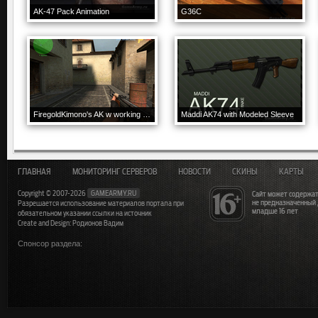
AK-47 Pack Animation
G36C
FiregoldKimono's AK w working W's from Sebi90
Maddi AK74 with Modeled Sleeve
ГЛАВНАЯ
МОНИТОРИНГ СЕРВЕРОВ
НОВОСТИ
СКИНЫ
КАРТЫ
Copyright © 2007-2026
GAMEARMY.RU
Сайт может содержат
не предназначенный
Разрешается использование материалов портала при
младше 16 лет
обязательном указании ссылки на источник
Create and Design: Родионов Вадим
Спонсор раздела: