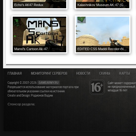
Echo's AK47 Redux
Kalashnikov Museum AK-47 (Green) v.2
Mansl's Cartoon Ak-47
EDITED CSS Maddi Recolor+New Wood
ГЛАВНАЯ
МОНИТОРИНГ СЕРВЕРОВ
НОВОСТИ
СКИНЫ
КАРТЫ
Copyright © 2007-2026
GAMEARMY.RU
Сайт может содержат
не предназначенный
Разрешается использование материалов портала при
младше 16 лет
обязательном указании ссылки на источник
Create and Design: Родионов Вадим
Спонсор раздела: