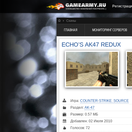
Регистрац
Скины
ГЛАВНАЯ
МОНИТОРИНГ СЕРВЕРОВ
ECHO'S AK47 REDUX
Игра:
COUNTER-STRIKE: SOURCE
Раздел:
AK-47
Размер: 0.57 МБ
Добавлен: 02 Июля 2010
Голосов:
72