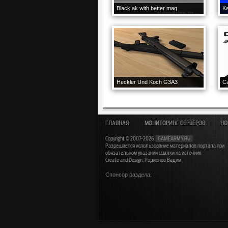
Black ak with better mag
Ka
Heckler Und Koch G3A3
C
ГЛАВНАЯ
МОНИТОРИНГ СЕРВЕРОВ
НО
Copyright © 2007-2026
GAMEARMY.RU
Разрешается использование материалов портала при
обязательном указании ссылки на источник
Create and Design: Родионов Вадим
Спонсор раздела: