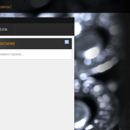
пароль?
S V34
0
ЕНТАРИИ
омментариев...