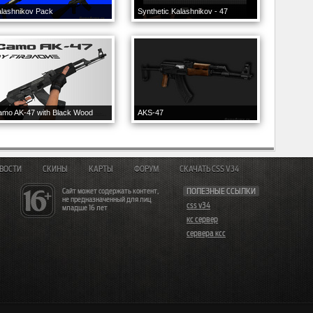
lashnikov Pack
Synthetic Kalashnikov - 47
amo AK-47 with Black Wood
AKS-47
ВОСТИ
СКИНЫ
КАРТЫ
ФОРУМ
СКАЧАТЬ CSS V34
Сайт может содержать контент,
ПОЛЕЗНЫЕ ССЫЛКИ
не предназначенный для лиц
css v34
младше 16 лет
кс сервер
сервера ксс