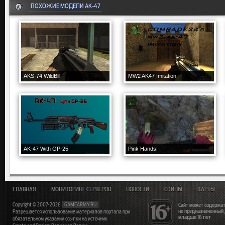
ПОХОЖИЕ МОДЕЛИ AK-47
AKS-74 WildBill
MW2 AK47 Imitation
AK-47 With GP-25
Pink Hands!
ГЛАВНАЯ
МОНИТОРИНГ СЕРВЕРОВ
НОВОСТИ
СКИНЫ
КАРТЫ
Copyright © 2007-2026
GAMEARMY.RU
Сайт может содержат
не предназначенный
Разрешается использование материалов портала при
младше 16 лет
обязательном указании ссылки на источник