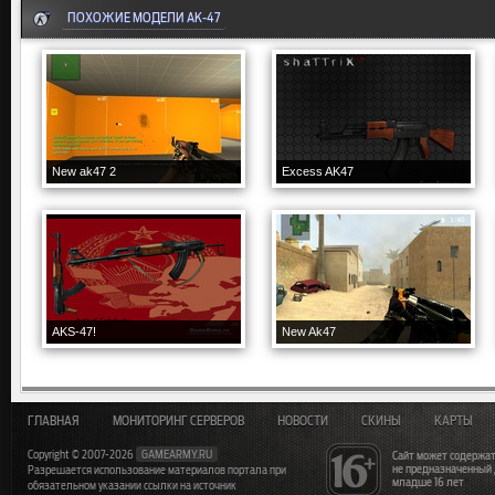
ПОХОЖИЕ МОДЕЛИ AK-47
New ak47 2
Excess AK47
AKS-47!
New Ak47
ГЛАВНАЯ
МОНИТОРИНГ СЕРВЕРОВ
НОВОСТИ
СКИНЫ
КАРТЫ
Copyright © 2007-2026
GAMEARMY.RU
Сайт может содержат
не предназначенный
Разрешается использование материалов портала при
младше 16 лет
обязательном указании ссылки на источник