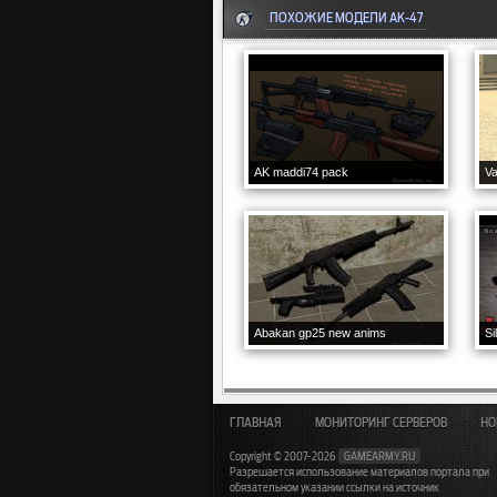
ПОХОЖИЕ МОДЕЛИ AK-47
AK maddi74 pack
Va
Abakan gp25 new anims
ГЛАВНАЯ
МОНИТОРИНГ СЕРВЕРОВ
НО
Copyright © 2007-2026
GAMEARMY.RU
Разрешается использование материалов портала при
обязательном указании ссылки на источник