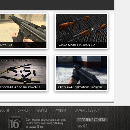
lve's G3
Twinke Maddi On Jen's CZ
Silenced AK-47 on ImBrokeRU anims
.eXe's Ak47 animations [including draw2]
ВОСТИ
СКИНЫ
КАРТЫ
ФОРУМ
СКАЧАТЬ CSS V34
Сайт может содержать контент,
ПОЛЕЗНЫЕ ССЫЛКИ
не предназначенный для лиц
css v34
младше 16 лет