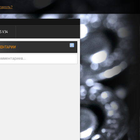
пароль?
S V34
0
ЕНТАРИИ
омментариев...