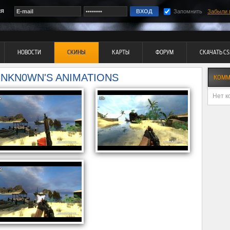
ия
Запомнить
Забыли 
НОВОСТИ
СКИНЫ
КАРТЫ
ФОРУМ
СКАЧАТЬ CS
UNKN0WN'S ANIMATIONS
КОММ
Нет к