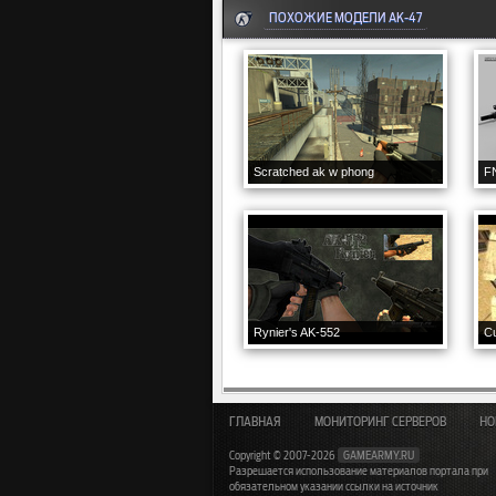
ПОХОЖИЕ МОДЕЛИ AK-47
Scratched ak w phong
F
Rynier's AK-552
C
ГЛАВНАЯ
МОНИТОРИНГ СЕРВЕРОВ
НО
Copyright © 2007-2026
GAMEARMY.RU
Разрешается использование материалов портала при
обязательном указании ссылки на источник