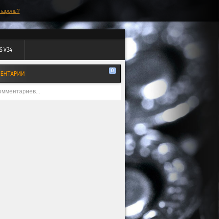
пароль?
S V34
0
ЕНТАРИИ
омментариев...