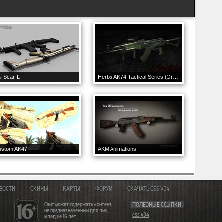
N Scar-L
Herbs AK74 Tactical Series (Green) V. 12 Updated
ustom AK47
AKM Animations
ВОСТИ
СКИНЫ
КАРТЫ
ФОРУМ
СКАЧАТЬ CSS V34
Сайт может содержать контент,
ПОЛЕЗНЫЕ ССЫЛКИ
не предназначенный для лиц
css v34
младше 16 лет