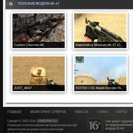
ПОХОЖИЕ МОДЕЛИ AK-47
Custom Chechen AK
Kalashnikov Museum AK-47 (Green) v.1
JUST_AK47
EDITED CSS Maddi Recolor+New Wood
ГЛАВНАЯ
МОНИТОРИНГ СЕРВЕРОВ
НОВОСТИ
СКИНЫ
КАРТЫ
Copyright © 2007-2026
GAMEARMY.RU
Сайт может содержат
не предназначенный
Разрешается использование материалов портала при
младше 16 лет
обязательном указании ссылки на источник