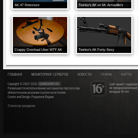
AK-47 Retexture
Twinke's AK on Mr. Armadillo's
Crappy Overload Uber WTF AK
Twinke's AK Forty-Sexy
ГЛАВНАЯ
МОНИТОРИНГ СЕРВЕРОВ
НОВОСТИ
СКИНЫ
КАРТЫ
Copyright © 2007-2026
GAMEARMY.RU
Сайт может содержат
не предназначенный
Разрешается использование материалов портала при
младше 16 лет
обязательном указании ссылки на источник
Create and Design: Родионов Вадим
Спонсор раздела: