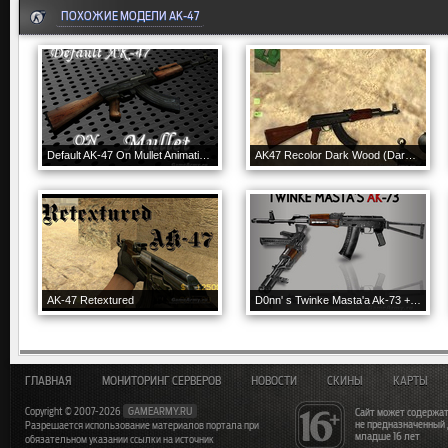
ПОХОЖИЕ МОДЕЛИ AK-47
Default AK-47 On Mullet Animations
AK47 Recolor Dark Wood (Darkstorn&Splinter+Jen's)
AK-47 Retextured
D0nn' s Twinke Masta'a Ak-73 + X Anims
ГЛАВНАЯ
МОНИТОРИНГ СЕРВЕРОВ
НОВОСТИ
СКИНЫ
КАРТЫ
Copyright © 2007-2026
GAMEARMY.RU
Сайт может содержат
не предназначенный
Разрешается использование материалов портала при
младше 16 лет
обязательном указании ссылки на источник