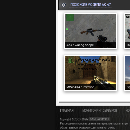
ПОХОЖИЕ МОДЕЛИ AK-47
AK47 wacog scope
Bl
MW2 AK47 Imitation
S
ГЛАВНАЯ
МОНИТОРИНГ СЕРВЕРОВ
НО
Copyright © 2007-2026
GAMEARMY.RU
Разрешается использование материалов портала при
обязательном указании ссылки на источник