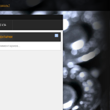
пароль?
S V34
0
ЕНТАРИИ
омментариев...