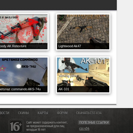
oody AK Retexture
Lightwood Ak47
petsnaz commando AKS-74u
AK-101
ВОСТИ
СКИНЫ
КАРТЫ
ФОРУМ
СКАЧАТЬ CSS V34
Сайт может содержать контент,
ПОЛЕЗНЫЕ ССЫЛКИ
не предназначенный для лиц
css v34
младше 16 лет