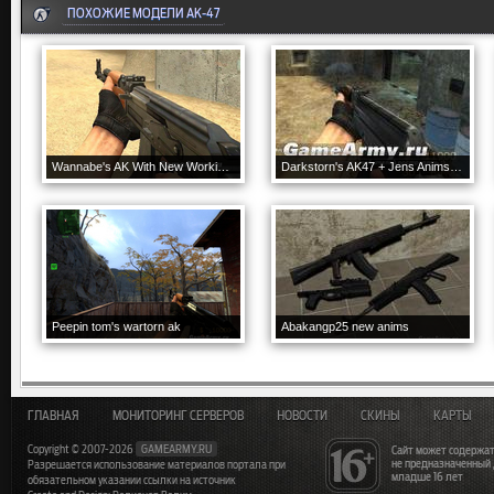
ПОХОЖИЕ МОДЕЛИ AK-47
Wannabe's AK With New Working Wees
Darkstorn's AK47 + Jens Anims V.2
Peepin tom's wartorn ak
Abakangp25 new anims
ГЛАВНАЯ
МОНИТОРИНГ СЕРВЕРОВ
НОВОСТИ
СКИНЫ
КАРТЫ
Copyright © 2007-2026
GAMEARMY.RU
Сайт может содержат
не предназначенный
Разрешается использование материалов портала при
младше 16 лет
обязательном указании ссылки на источник