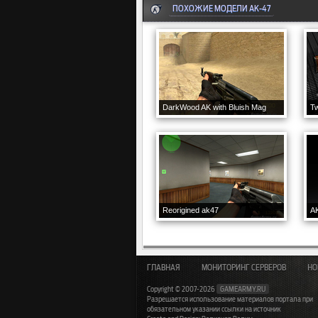
ПОХОЖИЕ МОДЕЛИ AK-47
DarkWood AK with Bluish Mag
Tw
Reorigined ak47
AK
ГЛАВНАЯ
МОНИТОРИНГ СЕРВЕРОВ
НО
Copyright © 2007-2026
GAMEARMY.RU
Разрешается использование материалов портала при
обязательном указании ссылки на источник