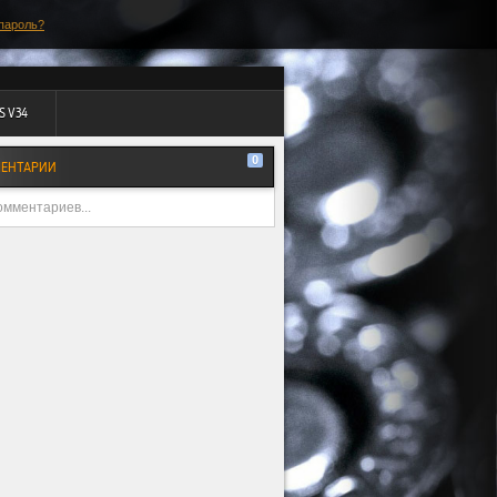
пароль?
S V34
0
ЕНТАРИИ
омментариев...