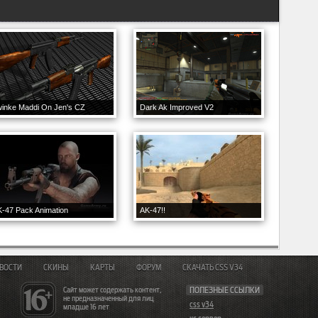
inke Maddi On Jen's CZ
Dark Ak Improved V2
-47 Pack Animation
AK-47!!
ВОСТИ
СКИНЫ
КАРТЫ
ФОРУМ
СКАЧАТЬ CSS V34
Сайт может содержать контент,
ПОЛЕЗНЫЕ ССЫЛКИ
не предназначенный для лиц
css v34
младше 16 лет