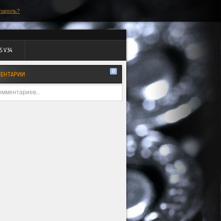
пароль?
S V34
0
ЕНТАРИИ
омментариев...