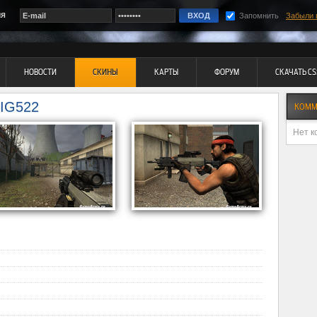
ия
Запомнить
Забыли 
НОВОСТИ
СКИНЫ
КАРТЫ
ФОРУМ
СКАЧАТЬ CS
IG522
КОММ
Нет к