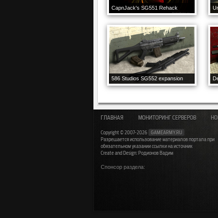
CapnJack's SG551 Rehack
Ur
586 Studios SG552 expansion
De
ГЛАВНАЯ
МОНИТОРИНГ СЕРВЕРОВ
НО
Copyright © 2007-2026
GAMEARMY.RU
Разрешается использование материалов портала при
обязательном указании ссылки на источник
Create and Design: Родионов Вадим
Спонсор раздела: