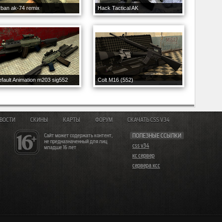
ban ak-74 remix
Hack Tactical AK
fault Animation m203 sig552
Colt M16 (552)
ВОСТИ
СКИНЫ
КАРТЫ
ФОРУМ
СКАЧАТЬ CSS V34
Сайт может содержать контент,
ПОЛЕЗНЫЕ ССЫЛКИ
не предназначенный для лиц
css v34
младше 16 лет
кс сервер
сервера ксс