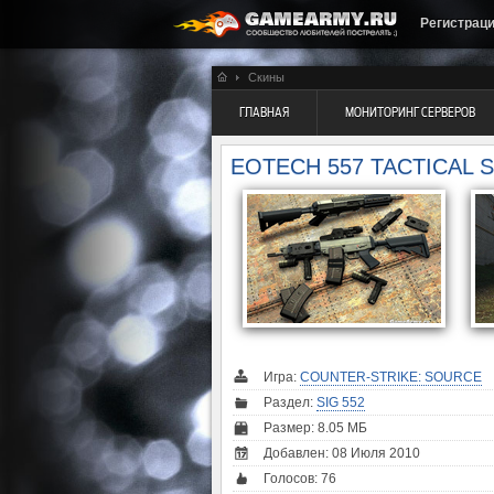
Регистрац
Скины
ГЛАВНАЯ
МОНИТОРИНГ СЕРВЕРОВ
EOTECH 557 TACTICAL S
Игра:
COUNTER-STRIKE: SOURCE
Раздел:
SIG 552
Размер: 8.05 МБ
Добавлен: 08 Июля 2010
Голосов:
76