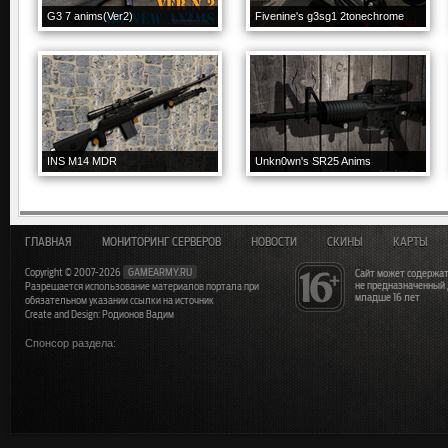
G3 7 anims(Ver2)
Fivenine's g3sg1 2tonechrome
INS M14 MDR
Unkn0wn's SR25 Anims
ГЛАВНАЯ
МОНИТОРИНГ СЕРВЕРОВ
НОВОСТИ
СКИНЫ
КАРТЫ
Copyright © 2007-2026
GAMEARMY.RU
Сайт может содержат
не предназначенный
Разрешается использование материалов портала при
младше 16 лет
обязательном указании ссылки на источник
Create and Design: Родионов Вадим
Спонсор раздела: