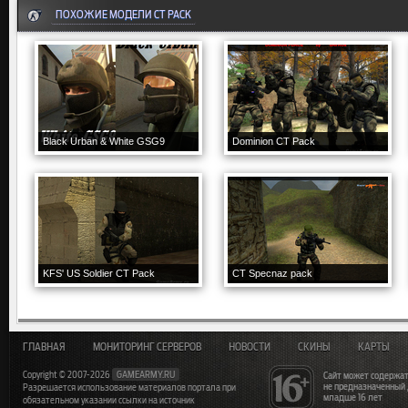
ПОХОЖИЕ МОДЕЛИ CT PACK
Black Urban & White GSG9
Dominion CT Pack
KFS' US Soldier CT Pack
CT Specnaz pack
ГЛАВНАЯ
МОНИТОРИНГ СЕРВЕРОВ
НОВОСТИ
СКИНЫ
КАРТЫ
Copyright © 2007-2026
GAMEARMY.RU
Сайт может содержат
не предназначенный
Разрешается использование материалов портала при
младше 16 лет
обязательном указании ссылки на источник