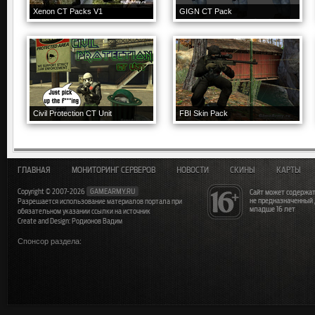
Xenon CT Packs V1
GIGN CT Pack
Civil Protection CT Unit
FBI Skin Pack
ГЛАВНАЯ
МОНИТОРИНГ СЕРВЕРОВ
НОВОСТИ
СКИНЫ
КАРТЫ
Copyright © 2007-2026
GAMEARMY.RU
Сайт может содержат
не предназначенный
Разрешается использование материалов портала при
младше 16 лет
обязательном указании ссылки на источник
Create and Design: Родионов Вадим
Спонсор раздела: