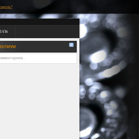
пароль?
S V34
0
ЕНТАРИИ
омментариев...