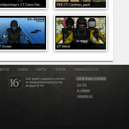
Joshbjoshingu's CT Camo Pack-Request
PEE CT Common_pack
T Ocean
CT World
ВОСТИ
СКИНЫ
КАРТЫ
ФОРУМ
СКАЧАТЬ CSS V34
Сайт может содержать контент,
ПОЛЕЗНЫЕ ССЫЛКИ
не предназначенный для лиц
css v34
младше 16 лет
кс сервер
сервера ксс