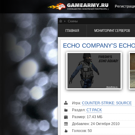
Регистрац
Скины
ГЛАВНАЯ
МОНИТОРИНГ СЕРВЕРОВ
ECHO COMPANY'S ECH
Игра:
COUNTER-STRIKE: SOURCE
Раздел:
CT PACK
Размер: 17.43 МБ
Добавлен: 24 Октября 2010
Голосов:
50