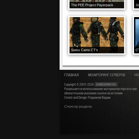
The PEE Project Payerpack
Swiss Camo CT's
C
ГЛАВНАЯ
МОНИТОРИНГ СЕРВЕРОВ
НО
Copyright © 2007-2026
GAMEARMY.RU
Разрешается использование материалов портала при
обязательном указании ссылки на источник
Create and Design: Родионов Вадим
Спонсор раздела: