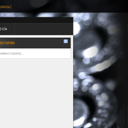
пароль?
S V34
0
ЕНТАРИИ
омментариев...