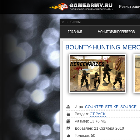
Регистрац
Скины
ГЛАВНАЯ
МОНИТОРИНГ СЕРВЕРОВ
BOUNTY-HUNTING MER
Игра:
COUNTER-STRIKE: SOURCE
Раздел:
CT PACK
Размер: 13.76 МБ
Добавлен: 21 Октября 2010
Голосов:
50