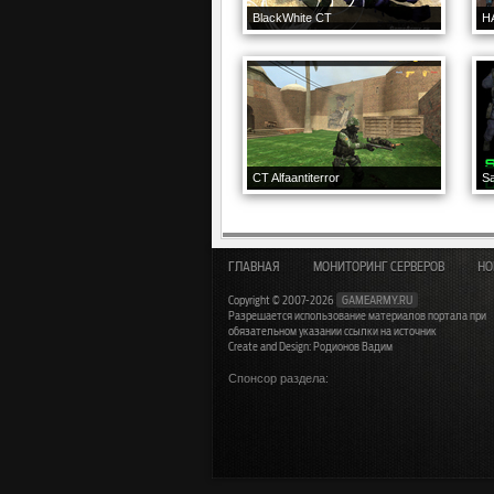
BlackWhite CT
H
CT Alfaantiterror
ГЛАВНАЯ
МОНИТОРИНГ СЕРВЕРОВ
НО
Copyright © 2007-2026
GAMEARMY.RU
Разрешается использование материалов портала при
обязательном указании ссылки на источник
Create and Design: Родионов Вадим
Спонсор раздела: