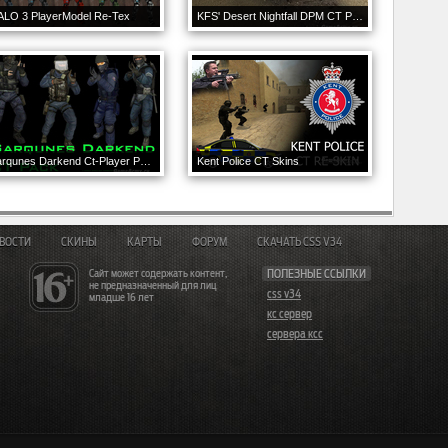
ALO 3 PlayerModel Re-Tex
KFS' Desert Nightfall DPM CT Pack
Sarqunes Darkend Ct-Player Pack
Kent Police CT Skins
ВОСТИ
СКИНЫ
КАРТЫ
ФОРУМ
СКАЧАТЬ CSS V34
Сайт может содержать контент,
ПОЛЕЗНЫЕ ССЫЛКИ
не предназначенный для лиц
css v34
младше 16 лет
кс сервер
сервера ксс