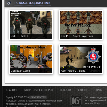
ПОХОЖИЕ МОДЕЛИ CT PACK
Jst CT Pack 1
The PEE Project Payerpack
Jellybean Camo
Kent Police CT Skins
ГЛАВНАЯ
МОНИТОРИНГ СЕРВЕРОВ
НОВОСТИ
СКИНЫ
КАРТЫ
Copyright © 2007-2026
GAMEARMY.RU
Сайт может содержат
не предназначенный
Разрешается использование материалов портала при
младше 16 лет
обязательном указании ссылки на источник