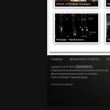
A Pack of Realistic Hostages
Bl
Hostage - Hardrockers
Te
ГЛАВНАЯ
МОНИТОРИНГ СЕРВЕРОВ
НО
Copyright © 2007-2026
GAMEARMY.RU
Разрешается использование материалов портала при
обязательном указании ссылки на источник
Create and Design: Родионов Вадим
Спонсор раздела: