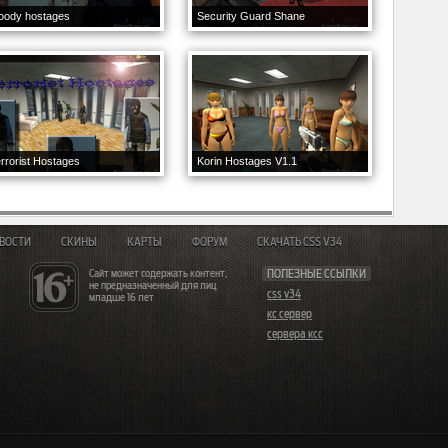
oody hostages
Security Guard Shane
rrorist Hostages
Korin Hostages V1.1
ВОСТИ
СКИНЫ
КАРТЫ
ФОРУМ
СКАЧАТЬ CSS V34
Сайт может содержать контент,
ПОЛЕЗНЫЕ ССЫЛКИ
не предназначенный для лиц
css v34
младше 16 лет
кс сервер
сервера ксс