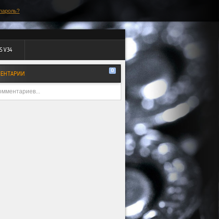
пароль?
S V34
0
ЕНТАРИИ
омментариев...