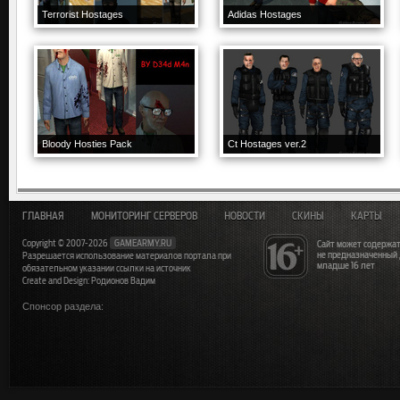
Terrorist Hostages
Adidas Hostages
Bloody Hosties Pack
Ct Hostages ver.2
ГЛАВНАЯ
МОНИТОРИНГ СЕРВЕРОВ
НОВОСТИ
СКИНЫ
КАРТЫ
Copyright © 2007-2026
GAMEARMY.RU
Сайт может содержат
не предназначенный
Разрешается использование материалов портала при
младше 16 лет
обязательном указании ссылки на источник
Create and Design: Родионов Вадим
Спонсор раздела: