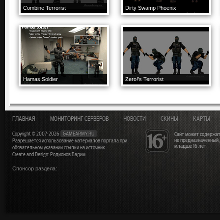
Combine Terrorist
Dirty Swamp Phoenix
Hamas Soldier
Zero!'s Terrorist
ГЛАВНАЯ
МОНИТОРИНГ СЕРВЕРОВ
НОВОСТИ
СКИНЫ
КАРТЫ
Copyright © 2007-2026
GAMEARMY.RU
Сайт может содержат
не предназначенный
Разрешается использование материалов портала при
младше 16 лет
обязательном указании ссылки на источник
Create and Design: Родионов Вадим
Спонсор раздела: