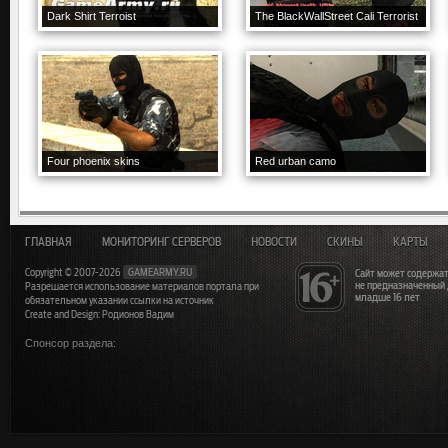
Dark Shirt Terroist
The BlackWallStreet Cali Terrorist
Four phoenix skins
Red urban camo
ГЛАВНАЯ
МОНИТОРИНГ СЕРВЕРОВ
НОВОСТИ
СКИНЫ
КАРТЫ
Copyright © 2007-2026
GAMEARMY.RU
Сайт может содержат
не предназначенный
Разрешается использование материалов портала при
младше 16 лет
обязательном указании ссылки на источник
Create and Design: Родионов Вадим
Спонсор раздела: